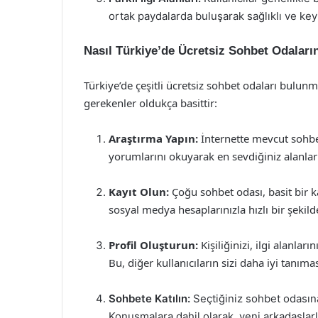
ortak paydalarda buluşarak sağlıklı ve keyif
Nasıl Türkiye’de Ücretsiz Sohbet Odaların
Türkiye’de çeşitli ücretsiz sohbet odaları bulun
gerekenler oldukça basittir:
Araştırma Yapın:
İnternette mevcut sohbet 
yorumlarını okuyarak en sevdiğiniz alanları 
Kayıt Olun:
Çoğu sohbet odası, basit bir ka
sosyal medya hesaplarınızla hızlı bir şekild
Profil Oluşturun:
Kişiliğinizi, ilgi alanları
Bu, diğer kullanıcıların sizi daha iyi tanıma
Sohbete Katılın:
Seçtiğiniz sohbet odasına 
Konuşmalara dahil olarak, yeni arkadaşlarla