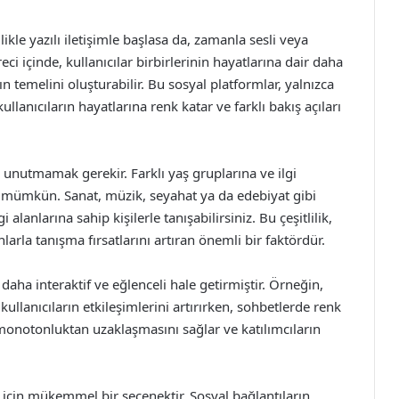
kle yazılı iletişimle başlasa da, zamanla sesli veya
ci içinde, kullanıcılar birbirlerinin hayatlarına dair daha
ın temelini oluşturabilir. Bu sosyal platformlar, yalnızca
ullanıcıların hayatlarına renk katar ve farklı bakış açıları
e unutmamak gerekir. Farklı yaş gruplarına ve ilgi
k mümkün. Sanat, müzik, seyahat ya da edebiyat gibi
alanlarına sahip kişilerle tanışabilirsiniz. Bu çeşitlilik,
nlarla tanışma fırsatlarını artıran önemli bir faktördür.
ı daha interaktif ve eğlenceli hale getirmiştir. Örneğin,
 kullanıcıların etkileşimlerini artırırken, sohbetlerde renk
 monotonluktan uzaklaşmasını sağlar ve katılımcıların
 için mükemmel bir seçenektir. Sosyal bağlantıların