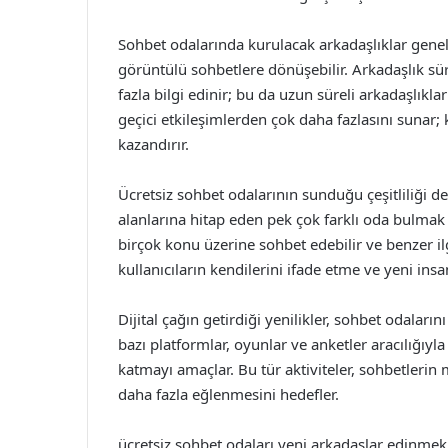
Sohbet odalarında kurulacak arkadaşlıklar genelli
görüntülü sohbetlere dönüşebilir. Arkadaşlık süre
fazla bilgi edinir; bu da uzun süreli arkadaşlıklar
geçici etkileşimlerden çok daha fazlasını sunar; k
kazandırır.
Ücretsiz sohbet odalarının sunduğu çeşitliliği d
alanlarına hitap eden pek çok farklı oda bulma
birçok konu üzerine sohbet edebilir ve benzer ilgi 
kullanıcıların kendilerini ifade etme ve yeni insa
Dijital çağın getirdiği yenilikler, sohbet odaların
bazı platformlar, oyunlar ve anketler aracılığıyla
katmayı amaçlar. Bu tür aktiviteler, sohbetlerin
daha fazla eğlenmesini hedefler.
ücretsiz sohbet odaları yeni arkadaşlar edinmek