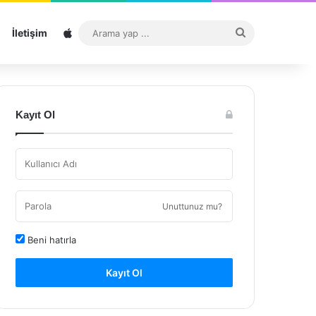
Sitemap
Arama
İletişim
yap
...
Kayıt Ol
Unuttunuz mu?
Beni hatırla
Kayıt Ol