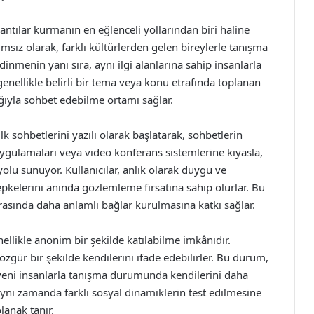
lantılar kurmanın en eğlenceli yollarından biri haline
ımsız olarak, farklı kültürlerden gelen bireylerle tanışma
dinmenin yanı sıra, aynı ilgi alanlarına sahip insanlarla
enellikle belirli bir tema veya konu etrafında toplanan
lığıyla sohbet edebilme ortamı sağlar.
lk sohbetlerini yazılı olarak başlatarak, sohbetlerin
gulamaları veya video konferans sistemlerine kıyasla,
m yolu sunuyor. Kullanıcılar, anlık olarak duygu ve
tepkelerini anında gözlemleme fırsatına sahip olurlar. Bu
 arasında daha anlamlı bağlar kurulmasına katkı sağlar.
nellikle anonim bir şekilde katılabilme imkânıdır.
 özgür bir şekilde kendilerini ifade edebilirler. Bu durum,
a yeni insanlarla tanışma durumunda kendilerini daha
aynı zamanda farklı sosyal dinamiklerin test edilmesine
lanak tanır.