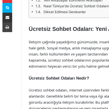
Yeni Arkadaşlar Edinmenin Avantajları
Skype
Nasıl Türkiye'de Ücretsiz Sohbet Odalarına
Dikkat Edilmesi Gerekenler
E-Posta ile paylaş
Yazdır
Ücretsiz Sohbet Odaları: Yeni
İletişim çağında yaşadığımız günümüzde, insanl
hale geldi. Sosyal medya, anlık mesajlaşma uygu
insan, farklı kültürlerden ve yaşam tarzlarından a
kapsamda, ücretsiz sohbet odalarının popülarites
edinmenin heyecan verici bir yolu haline gelmek
Ücretsiz Sohbet Odaları Nedir?
Ücretsiz sohbet odaları, internet üzerinden farklı
alanlardır. Genellikle belirli bir tema veya ilgi a
görüntü aracılığıyla iletişim kurabilirler. Bu plat
düşüncelerini paylaşmalarına ve yeni insanlarla t