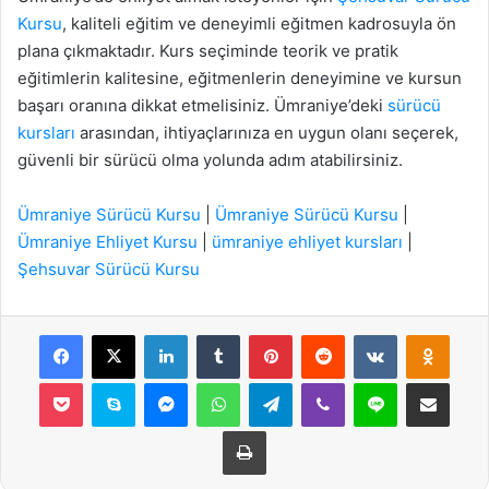
Kursu
, kaliteli eğitim ve deneyimli eğitmen kadrosuyla ön
plana çıkmaktadır. Kurs seçiminde teorik ve pratik
eğitimlerin kalitesine, eğitmenlerin deneyimine ve kursun
başarı oranına dikkat etmelisiniz. Ümraniye’deki
sürücü
kursları
arasından, ihtiyaçlarınıza en uygun olanı seçerek,
güvenli bir sürücü olma yolunda adım atabilirsiniz.
Ümraniye Sürücü Kursu
|
Ümraniye Sürücü Kursu
|
Ümraniye Ehliyet Kursu
|
ümraniye ehliyet kursları
|
Şehsuvar Sürücü Kursu
Facebook
X
LinkedIn
Tumblr
Pinterest
Reddit
VKontakte
Odnok
Pocket
Skype
Messenger
WhatsApp
Telegram
Viber
Line
E-Posta ile payla
Yazdır