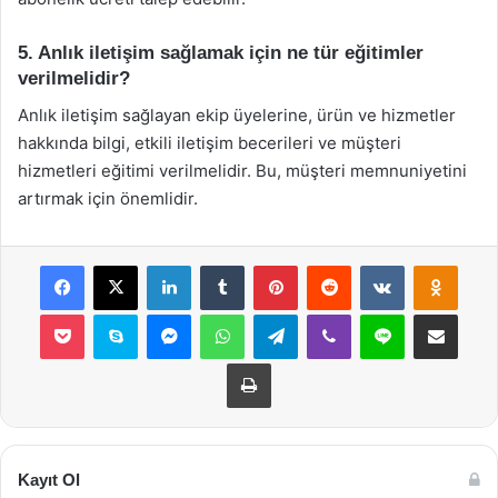
5. Anlık iletişim sağlamak için ne tür eğitimler
verilmelidir?
Anlık iletişim sağlayan ekip üyelerine, ürün ve hizmetler
hakkında bilgi, etkili iletişim becerileri ve müşteri
hizmetleri eğitimi verilmelidir. Bu, müşteri memnuniyetini
artırmak için önemlidir.
Facebook
X
LinkedIn
Tumblr
Pinterest
Reddit
VKontakte
Odnok
Pocket
Skype
Messenger
WhatsApp
Telegram
Viber
Line
E-Posta ile payla
Yazdır
Kayıt Ol