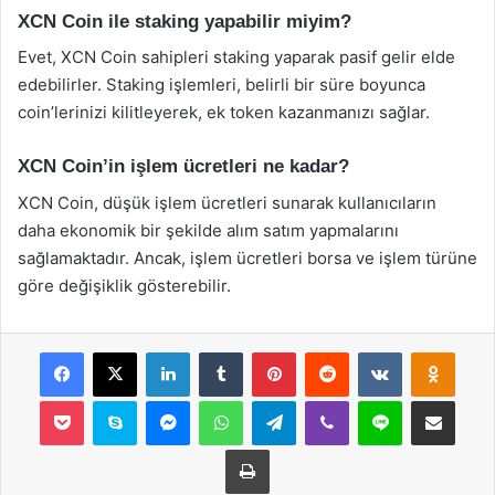
XCN Coin ile staking yapabilir miyim?
Evet, XCN Coin sahipleri staking yaparak pasif gelir elde
edebilirler. Staking işlemleri, belirli bir süre boyunca
coin’lerinizi kilitleyerek, ek token kazanmanızı sağlar.
XCN Coin’in işlem ücretleri ne kadar?
XCN Coin, düşük işlem ücretleri sunarak kullanıcıların
daha ekonomik bir şekilde alım satım yapmalarını
sağlamaktadır. Ancak, işlem ücretleri borsa ve işlem türüne
göre değişiklik gösterebilir.
Facebook
X
LinkedIn
Tumblr
Pinterest
Reddit
VKontakte
Odnok
Pocket
Skype
Messenger
WhatsApp
Telegram
Viber
Line
E-Posta ile payla
Yazdır