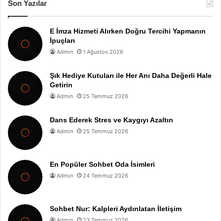
Son Yazılar
E İmza Hizmeti Alırken Doğru Tercihi Yapmanın
İpuçları
Admin
1 Ağustos 2026
Şık Hediye Kutuları ile Her Anı Daha Değerli Hale
Getirin
Admin
25 Temmuz 2026
Dans Ederek Stres ve Kaygıyı Azaltın
Admin
25 Temmuz 2026
En Popüler Sohbet Oda İsimleri
Admin
24 Temmuz 2026
Sohbet Nur: Kalpleri Aydınlatan İletişim
Admin
23 Temmuz 2026