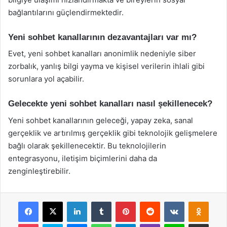
bağlantılarını güçlendirmektedir.
Yeni sohbet kanallarının dezavantajları var mı?
Evet, yeni sohbet kanalları anonimlik nedeniyle siber
zorbalık, yanlış bilgi yayma ve kişisel verilerin ihlali gibi
sorunlara yol açabilir.
Gelecekte yeni sohbet kanalları nasıl şekillenecek?
Yeni sohbet kanallarının geleceği, yapay zeka, sanal
gerçeklik ve artırılmış gerçeklik gibi teknolojik gelişmelere
bağlı olarak şekillenecektir. Bu teknolojilerin
entegrasyonu, iletişim biçimlerini daha da
zenginleştirebilir.
Facebook
X
LinkedIn
Tumblr
Pinterest
Reddit
VKontakte
Odnok
Pocket
Skype
Messenger
WhatsApp
Telegram
Viber
Line
E-Posta ile payla