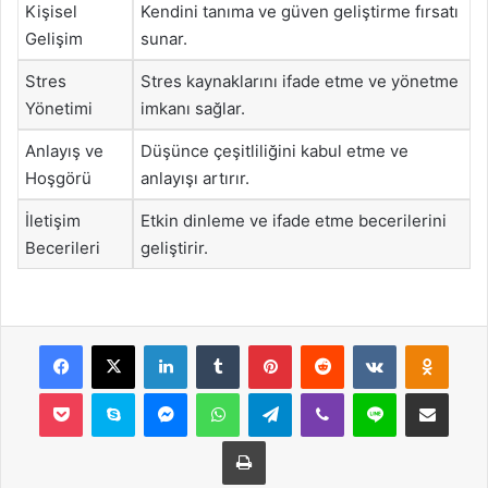
Kişisel
Kendini tanıma ve güven geliştirme fırsatı
Gelişim
sunar.
Stres
Stres kaynaklarını ifade etme ve yönetme
Yönetimi
imkanı sağlar.
Anlayış ve
Düşünce çeşitliliğini kabul etme ve
Hoşgörü
anlayışı artırır.
İletişim
Etkin dinleme ve ifade etme becerilerini
Becerileri
geliştirir.
Facebook
X
LinkedIn
Tumblr
Pinterest
Reddit
VKontakte
Odnok
Pocket
Skype
Messenger
WhatsApp
Telegram
Viber
Line
E-Posta ile payla
Yazdır